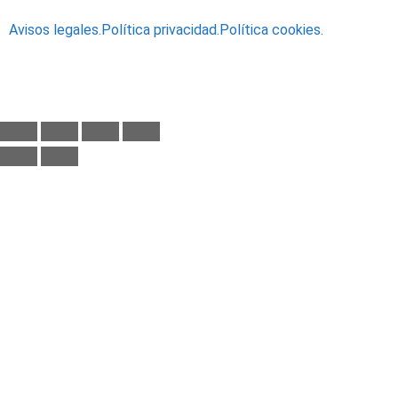
Avisos legales.
Política privacidad.
Política cookies.
© 2019 - Yagüe Importaciones S.L.
Desarrollado por
TUNIVERSOWEB