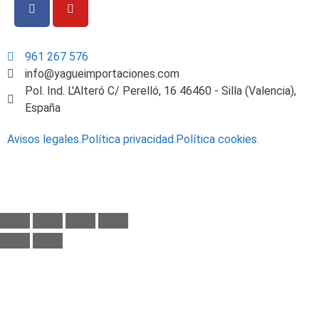
961 267 576
info@yagueimportaciones.com
Pol. Ind. L'Alteró C/ Perelló, 16 46460 - Silla (Valencia),
España
Avisos legales.
Política privacidad.
Política cookies.
© 2019 - Yagüe Importaciones S.L.
Desarrollado por
TUNIVERSOWEB