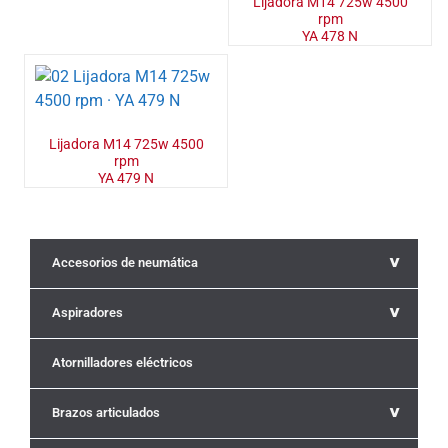
Lijadora M14 725w 4500
rpm
YA 478 N
Lijadora M14 725w 4500
rpm
YA 479 N
^
Accesorios de neumática
^
Aspiradores
Atornilladores eléctricos
^
Brazos articulados