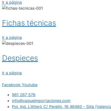
Ir a página
Fichas técnicas
Ir a página
Despieces
Ir a página
Facebook
Youtube
961 267 576
info@yagueimportaciones.com
Pol. Ind. L'Alteró C/ Perelló, 16 46460 - Silla (Valenc