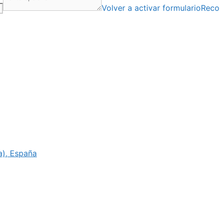
Volver a activar formulario
Reco
ia), España