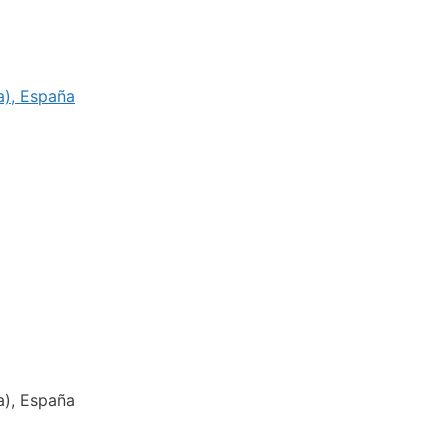
ia), España
ia), España