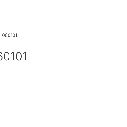
A 060101
60101