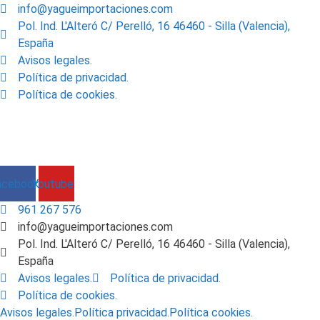
info@yagueimportaciones.com
Pol. Ind. L'Alteró C/ Perelló, 16 46460 - Silla (Valencia),
España
Avisos legales.
Política de privacidad.
Política de cookies.
© 2019 - Yagüe Importaciones S.L.
Desarrollado por
TUNIVERSOWEB
acebook
Youtube
961 267 576
info@yagueimportaciones.com
Pol. Ind. L'Alteró C/ Perelló, 16 46460 - Silla (Valencia),
España
Avisos legales.
Política de privacidad.
Política de cookies.
Avisos legales.
Política privacidad.
Política cookies.