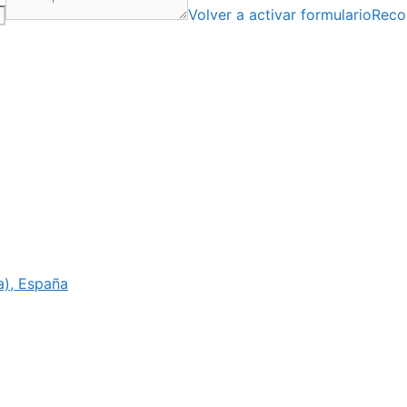
Volver a activar formulario
Reco
ia), España